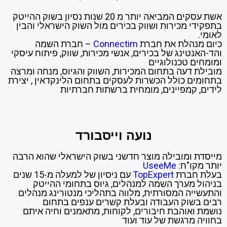
אשת עסקים המביאה יותר מ 20 שנות נסיון בשוק ההייטק
בתפקידי מכירות ושווק בכירים מול השוק הישראלי והבין
לאומי.
כיום מנהלת את חברת
Connectim
– חברת השמה
והד-האנטינג של בכירים, אנשי מכירות, שווק, פיתוח עיסקי
ומומחים טכנולוגיים
מובילת דעה בתחום המכירות, השווק והגיוס, מנחה ומרצה
בתחומים כולל הכשרות לעסקים בתחום הלינקדאין , יצירת
לידים, קמפיינים, מומחית ברשתות חברתיות
נועה וייסבורד
מייסדת ומובילה מוצר חדשני בשוק הישראלי שהוא הרבה
יותר מקו"ח:
UseeMe
בעלת חברת
TopExpert
עם ניסיון של למעלה מ-15 שנים
בניהול מערך השמה למנהלים, גיוס בתחומי ההייטק
והתעשייה המסורתית, מלווה בתהליכי מנטורינג מנהלים
רבים בשוק העבודה ובעלת קשרים ענפים בתחום
נושמת ואוהבת חיבורים, לקוחות, מתאמנים וחיה איתם
בחוויה מרגשת של עוד ועוד